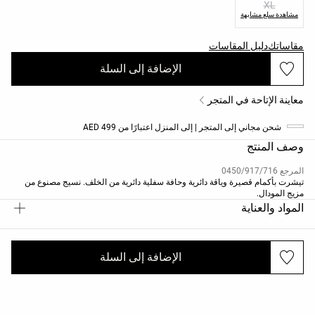
XL
مشاهدة سلع مشابهة
مقاساتك
دليل المقاسات
الإضافة إلى السلة
معاينة الإتاحة في المتجر
شحن مجاني إلى المتجر | إلى المنزل اعتبارًا من 499 AED
وصف المنتج
المرجع 0450/917/716
تيشرت بأكمام قصيرة وياقة دائرية وحافة سفلية دائرية من الخلف. نسيج مصنوع من
مزيج المودال.
المواد والعناية
الإضافة إلى السلة
الشحن والإرجاع