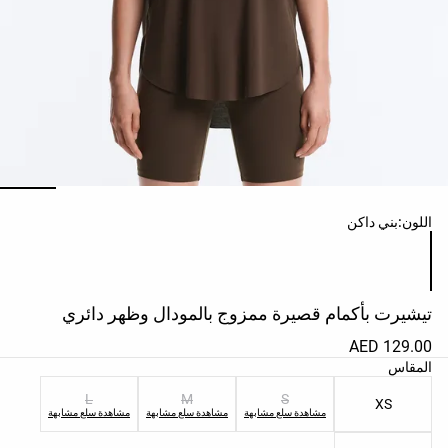
حسب
الجودة
Oysho
Community
افتتاحية
مساعدة
ائمة ألوان المنتج
اللون:
بني داكن
تيشيرت بأكمام قصيرة ممزوج بالمودال وظهر دائري
129.00 AED
ائمة مقاسات المنتج
المقاس
L
M
S
XS
مشاهدة سلع مشابهة
مشاهدة سلع مشابهة
مشاهدة سلع مشابهة