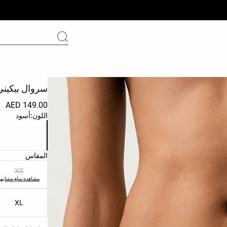
سروال بيكيني
149.00 AED
قائمة ألوان الم
اللون:
أسود
قائمة مقاسات ا
المقاس
XS
مشاهدة سلع مشابهة
XL