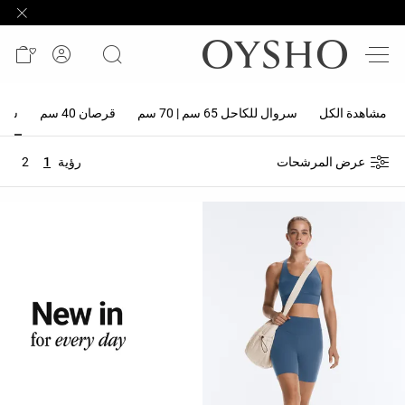
وصل
حديثًا
Active
shorts
مشاهدة الكل
سروال للكاحل 65 سم | 70 سم
قرصان 40 سم
سروال 
الأكثر
عرض المرشحات
رؤية
1
2
مبيعًا
المشاهدة
حسب
المنتج
المشاهدة
حسب
النشاط
المشاهدة