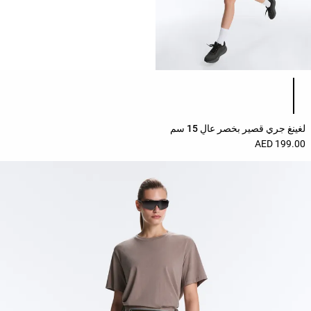
قائمة ألوان المنتج
لغينغ جري قصير بخصر عالٍ 15 سم
199.00 AED