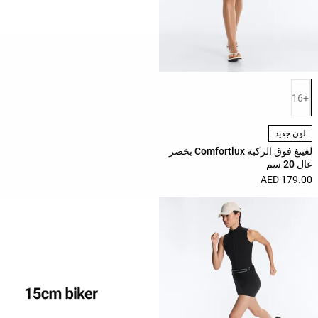
حسب
الجودة
Oysho
Community
قائمة ألوان المنتج
افتتاحية
+16
مساعدة
لون جديد
لغينغ فوق الركبة Comfortlux بخصر
عالٍ 20 سم
179.00 AED