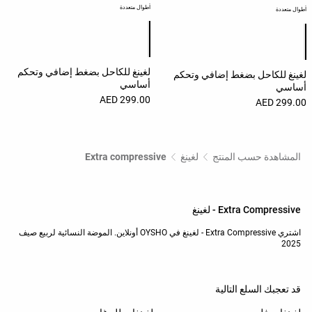
أطوال متعددة
أطوال متعددة
قائمة ألوان المنتج
قائمة ألوان المنتج
لغينغ للكاحل بضغط إضافي وتحكم
لغينغ للكاحل بضغط إضافي وتحكم
أساسي
أساسي
299.00 AED
299.00 AED
المشاهدة حسب المنتج
لغينغ
Extra compressive
Extra Compressive - لغينغ
اشتري Extra Compressive - لغينغ في OYSHO أونلاين. الموضة النسائية لربيع صيف
2025
قد تعجبك السلع التالية