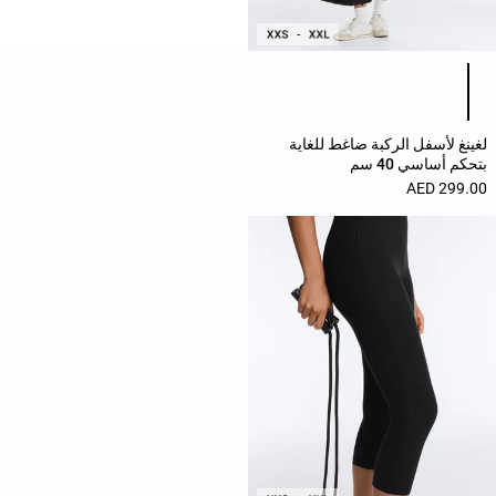
حسب
الجودة
قائمة ألوان المنتج
Oysho
Community
لغينغ لأسفل الركبة ضاغط للغاية
افتتاحية
بتحكم أساسي 40 سم
299.00 AED
مساعدة