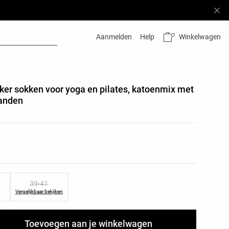
Winkelwagen
Aanmelden
Help
ker sokken voor yoga en pilates, katoenmix met
banden
ductkleuren
oductmaten
39-41
Vergelijkbaar bekijken
Toevoegen aan je winkelwagen