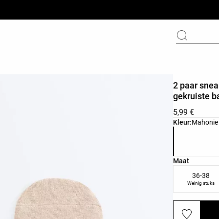
2 paar snea
gekruiste 
5,99 €
Lijst met pro
Kleur:
Mahonie
Lijst met pr
Maat
36-38
Weinig stuks