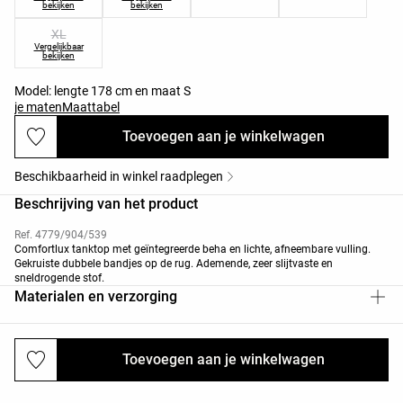
bekijken
bekijken
XL
Vergelijkbaar
bekijken
Model: lengte 178 cm en maat S
je maten
Maattabel
Toevoegen aan je winkelwagen
Beschikbaarheid in winkel raadplegen
Beschrijving van het product
Ref. 4779/904/539
Comfortlux tanktop met geïntegreerde beha en lichte, afneembare vulling.
Gekruiste dubbele bandjes op de rug. Ademende, zeer slijtvaste en
sneldrogende stof.
Materialen en verzorging
Toevoegen aan je winkelwagen
Verzendingen en retourneringen