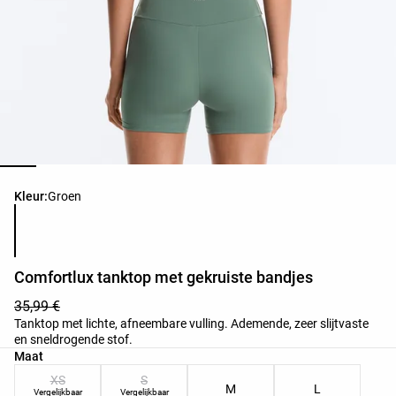
Lijst met productkleuren
Kleur:
Groen
Comfortlux tanktop met gekruiste bandjes
35,99 €
Tanktop met lichte, afneembare vulling. Ademende, zeer slijtvaste
en sneldrogende stof.
Lijst met productmaten
Maat
XS
S
M
L
Vergelijkbaar
Vergelijkbaar