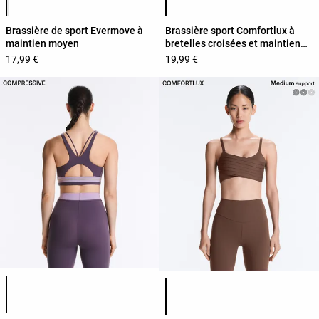
Brassière de sport Evermove à
Brassière sport Comfortlux à
maintien moyen
bretelles croisées et maintien
léger
17,99 €
19,99 €
Liste des couleurs du produit
Liste des couleurs du produit