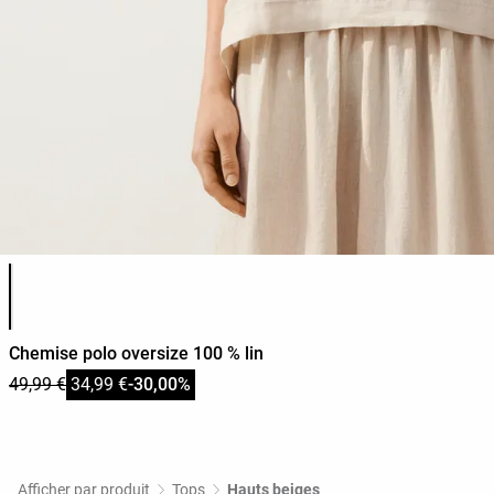
Liste des couleurs du produit
Chemise polo oversize 100 % lin
49,99 €
34,99 €
-30,00%
Afficher par produit
Tops
Hauts beiges