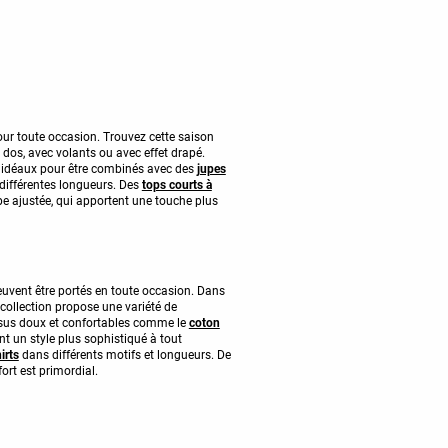
ur toute occasion. Trouvez cette saison
e dos, avec volants ou avec effet drapé.
, idéaux pour être combinés avec des
jupes
 différentes longueurs. Des
tops courts à
e ajustée, qui apportent une touche plus
euvent être portés en toute occasion. Dans
collection propose une variété de
ssus doux et confortables comme le
coton
t un style plus sophistiqué à tout
irts
dans différents motifs et longueurs. De
ort est primordial.