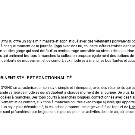
 OYSHO offre un style minimaliste et sophistiqué avec des vêtements polyvalents po
t à chaque moment de la journée.
Tops
avec dos nu, col carré, détails croisés dans l
pe soutien-gorge qui sont dotés d'un rembourrage amovible au niveau de la poitrine
es qui préfèrent les tops à manches, la collection propose également des options de
ande liberté de mouvement et de confort, aux modèles à manches bouffantes et coup
MBINENT STYLE ET FONCTIONNALITÉ
 OYSHO se caractérise par son style simple et intemporel, avec des vêtements qui p
grande variété de modèles qui s'adaptent à chaque moment de la journée. De plus, la 
modèles à manches. Des tops courts à manches longues, confectionnés avec des ti
vement et de confort, aux tops à manches courtes avec coupe ajustée, qui apporten
t un style plus décontracté, la collection propose une large variété de tops et de
t-sh
sont présentées pour les jours de repos ou pour les activités de plein air, où le conf