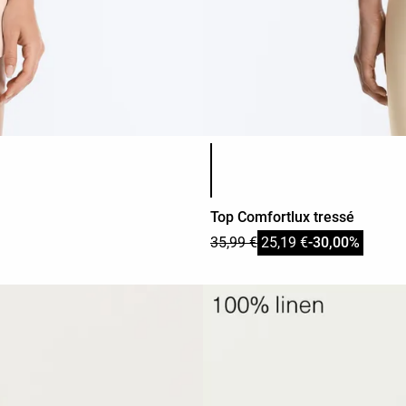
Liste des couleurs du produit
Top Comfortlux tressé
35,99 €
25,19 €
-30,00%