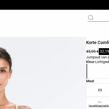
Korte Comf
45,99 €
32,19
Jumpsuit van a
Lijst met pro
Kleur:
Lichtgee
Lijst met pr
Maat
XS
XL
Vergelijkbaar bekij