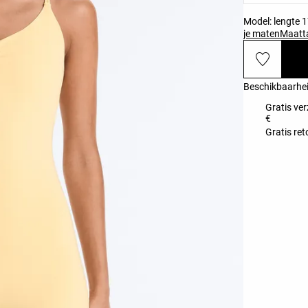
Model: lengte 
je maten
Maatt
Beschikbaarhei
Gratis ver
€
Gratis ret