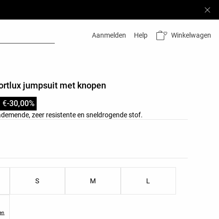
Winkelwagen
Aanmelden
Help
ortlux jumpsuit met knopen
 €
-30,00%
demende, zeer resistente en sneldrogende stof.
ductkleuren
l
oductmaten
S
M
L
ken