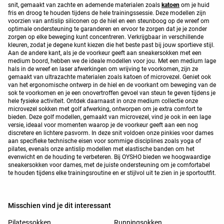
snit, gemaakt van zachte en ademende materialen zoals
katoen
om je huid
fris en droog te houden tijdens de hele trainingssessie. Deze modellen zijn
voorzien van antislip siliconen op de hiel en een steunboog op de wreef om
optimale ondersteuning te garanderen en ervoor te zorgen dat je je zonder
zorgen op elke beweging kunt concentreren. Verkrijgbaar in verschillende
kleuren, zodat je degene kunt kiezen die het beste past bij jouw sportieve stijl.
Aan de andere kant, als je de voorkeur geeft aan sneakersokken met een
medium boord, hebben we de ideale modellen voor jou. Met een medium lage
hals in de wreef en laser afwerkingen om wrijving te voorkomen, zijn ze
gemaakt van ultrazachte materialen zoals katoen of microvezel. Geniet ook
van het ergonomische ontwerp in de hiel en de voorkant om beweging van de
sok te voorkomen en je een onovertroffen gevoel van steun te geven tijdens je
hele fysieke activiteit. Ontdek daarnaast in onze medium collectie onze
microvezel sokken met golf afwerking, ontworpen om je extra comfort te
bieden. Deze golf modellen, gemaakt van microvezel, vind je ook in een lage
versie, ideaal voor momenten waarop je de voorkeur geeft aan een nog
discretere en lichtere pasvorm. In deze snit voldoen onze pinkies voor dames
aan specifieke technische eisen voor sommige disciplines zoals yoga of
pilates, evenals onze antislip modellen met elastische banden om het
evenwicht en de houding te verbeteren. Bij OYSHO bieden we hoogwaardige
sneakersokken voor dames, met de juiste ondersteuning om je comfortabel
te houden tijdens elke trainingsroutine en er stijlvol uit te zien in je sportoutfit.
Misschien vind je dit interessant
Pilatessokken
Runningsokken