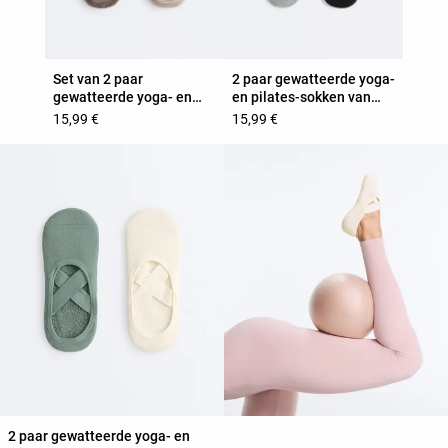
Set van 2 paar
2 paar gewatteerde yoga-
gewatteerde yoga- en
en pilates-sokken van
pilatessokken van
katoenmix met gekruiste
15,99 €
15,99 €
katoenmix met gekruiste
bandjes
bandjes
2 paar gewatteerde yoga- en