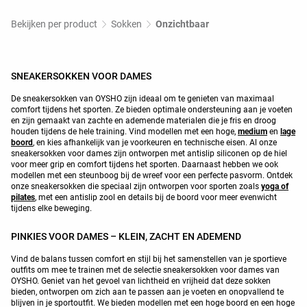
Bekijken per product
Sokken
Onzichtbaar
SNEAKERSOKKEN VOOR DAMES
De sneakersokken van OYSHO zijn ideaal om te genieten van maximaal
comfort tijdens het sporten. Ze bieden optimale ondersteuning aan je voeten
en zijn gemaakt van zachte en ademende materialen die je fris en droog
houden tijdens de hele training. Vind modellen met een hoge,
medium
en
lage
boord
, en kies afhankelijk van je voorkeuren en technische eisen. Al onze
sneakersokken voor dames zijn ontworpen met antislip siliconen op de hiel
voor meer grip en comfort tijdens het sporten. Daarnaast hebben we ook
modellen met een steunboog bij de wreef voor een perfecte pasvorm. Ontdek
onze sneakersokken die speciaal zijn ontworpen voor sporten zoals
yoga of
pilates
, met een antislip zool en details bij de boord voor meer evenwicht
tijdens elke beweging.
PINKIES VOOR DAMES – KLEIN, ZACHT EN ADEMEND
Vind de balans tussen comfort en stijl bij het samenstellen van je sportieve
outfits om mee te trainen met de selectie sneakersokken voor dames van
OYSHO. Geniet van het gevoel van lichtheid en vrijheid dat deze sokken
bieden, ontworpen om zich aan te passen aan je voeten en onopvallend te
blijven in je sportoutfit. We bieden modellen met een hoge boord en een hoge