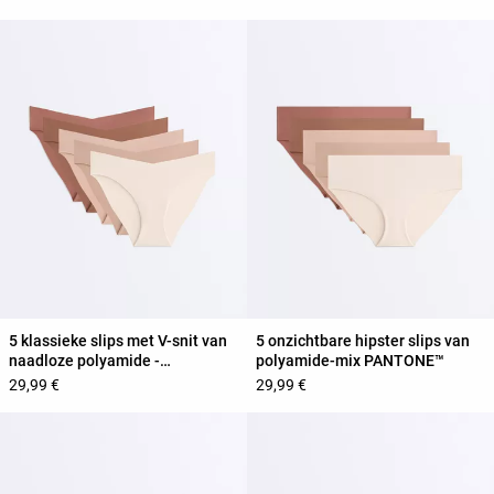
5 klassieke slips met V-snit van
5 onzichtbare hipster slips van
naadloze polyamide -
polyamide-mix PANTONE™
PANTONE™
29,99 €
29,99 €