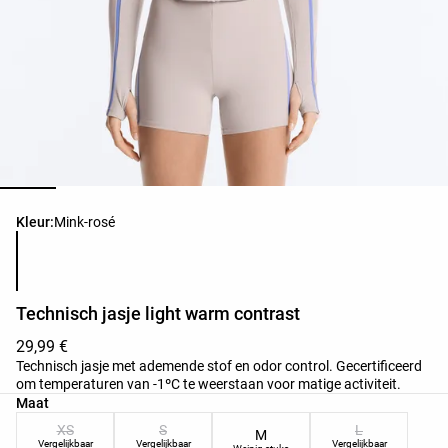
Lijst met productkleuren
Kleur:
Mink-rosé
Technisch jasje light warm contrast
29,99 €
Technisch jasje met ademende stof en odor control. Gecertificeerd
om temperaturen van -1ºC te weerstaan voor matige activiteit.
Lijst met productmaten
Maat
XS
S
L
M
Vergelijkbaar
Vergelijkbaar
Vergelijkbaar