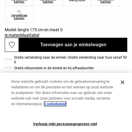
Weinig stuks
bekijken
bekijken
bekijken
XL
Vergelijkbaar
bekijken
Model: lengte 175 cm en maat S
je maten
Maattabel
Toevoegen aan je winkelwagen
Gratis verzending naar de winkel | Gratis verzending naar huis vanaf 50
€
Gratis retourneren in de winkel en bij afhaalpunten
Beschrijving van het product
Deze website gebruikt cookies om de gebruikerservaring te
Ref. 5151/332/864
verbeteren en om de prestatie en het verkeer op onze website
Technisch jasje van ademende stof met odor control. Ritssluiting en
te analyseren. We delen informatie over uw gebruik van onze
zijzakken met ritssluiting. Strategische opening in de manchet van de mouw,
website ook met onze partners voor sociale media, reclame
waardoor de duim kan worden ingestoken voor meer bewegingsvrijheid. Met
en internetanalyse.
Cookiebeleid
contrasterende details. Deze jas is in laboratoria getest om, in beweging,
Materialen en verzorging
extreme temperaturen van +16º (lage activiteit) tot -1º (matige activiteit) te
weerstaan, tijdens een gestandaardiseerde test met gesimuleerde wind van
0,4 M/S, gekleed in een T-shirt met lange mouwen en hoge kraag, broek,
Verkoop mijn persoonsgegevens niet
ondergoed, sokken, schoenen, handschoenen en een gebreide muts.
Toevoegen aan je winkelwagen
Verzendingen en retourneringen