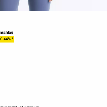
Umschlag
90
-44% *