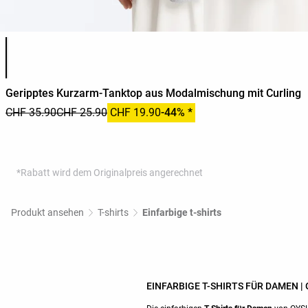
Produktfarbliste
Geripptes Kurzarm-Tanktop aus Modalmischung mit Curling
CHF 35.90
CHF 25.90
CHF 19.90
-44% *
*Rabatt wird dem Originalpreis angerechnet
Produkt ansehen
T-shirts
Einfarbige t-shirts
EINFARBIGE T-SHIRTS FÜR DAMEN |