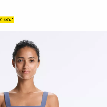
90
-44% *