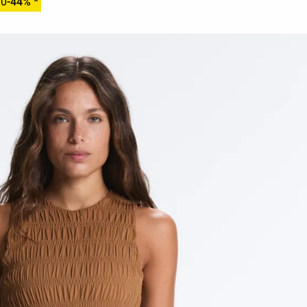
90
-44% *