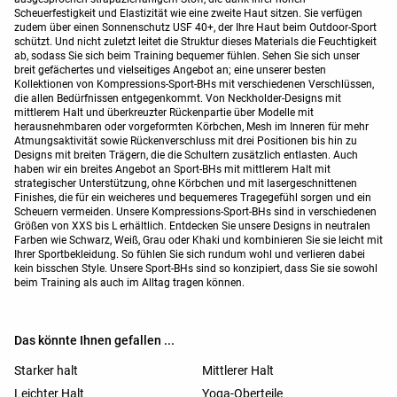
Scheuerfestigkeit und Elastizität wie eine zweite Haut sitzen. Sie verfügen
zudem über einen Sonnenschutz USF 40+, der Ihre Haut beim Outdoor-Sport
schützt. Und nicht zuletzt leitet die Struktur dieses Materials die Feuchtigkeit
ab, sodass Sie sich beim Training bequemer fühlen. Sehen Sie sich unser
breit gefächertes und vielseitiges Angebot an; eine unserer besten
Kollektionen von Kompressions-Sport-BHs mit verschiedenen Verschlüssen,
die allen Bedürfnissen entgegenkommt. Von Neckholder-Designs mit
mittlerem Halt und überkreuzter Rückenpartie über Modelle mit
herausnehmbaren oder vorgeformten Körbchen, Mesh im Inneren für mehr
Atmungsaktivität sowie Rückenverschluss mit drei Positionen bis hin zu
Designs mit breiten Trägern, die die Schultern zusätzlich entlasten. Auch
haben wir ein breites Angebot an Sport-BHs mit mittlerem Halt mit
strategischer Unterstützung, ohne Körbchen und mit lasergeschnittenen
Finishes, die für ein weicheres und bequemeres Tragegefühl sorgen und ein
Scheuern vermeiden. Unsere Kompressions-Sport-BHs sind in verschiedenen
Größen von XXS bis L erhältlich. Entdecken Sie unsere Designs in neutralen
Farben wie Schwarz, Weiß, Grau oder Khaki und kombinieren Sie sie leicht mit
Ihrer Sportbekleidung. So fühlen Sie sich rundum wohl und verlieren dabei
kein bisschen Style. Unsere Sport-BHs sind so konzipiert, dass Sie sie sowohl
beim Training als auch im Alltag tragen können.
Das könnte Ihnen gefallen ...
Starker halt
Mittlerer Halt
Leichter Halt
Yoga-Oberteile