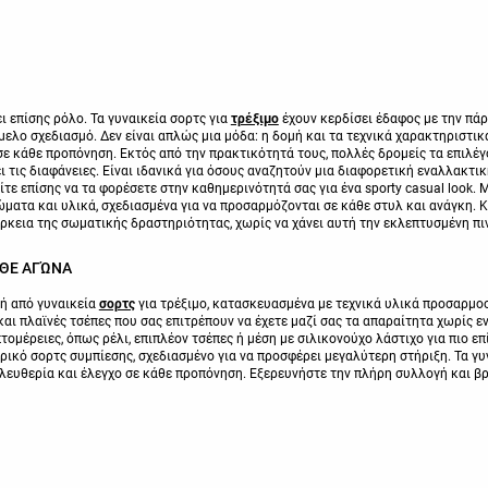
ι επίσης ρόλο. Τα γυναικεία σορτς για
τρέξιμο
έχουν κερδίσει έδαφος με την πά
ελο σχεδιασμό. Δεν είναι απλώς μια μόδα: η δομή και τα τεχνικά χαρακτηριστικ
 σε κάθε προπόνηση. Εκτός από την πρακτικότητά τους, πολλές δρομείς τα επιλέ
τις διαφάνειες. Είναι ιδανικά για όσους αναζητούν μια διαφορετική εναλλακτι
είτε επίσης να τα φορέσετε στην καθημερινότητά σας για ένα sporty casual look.
ατα και υλικά, σχεδιασμένα για να προσαρμόζονται σε κάθε στυλ και ανάγκη. Κά
ρκεια της σωματικής δραστηριότητας, χωρίς να χάνει αυτή την εκλεπτυσμένη πιν
ΆΘΕ ΑΓΏΝΑ
ή από γυναικεία
σορτς
για τρέξιμο, κατασκευασμένα με τεχνικά υλικά προσαρμ
ι πλαϊνές τσέπες που σας επιτρέπουν να έχετε μαζί σας τα απαραίτητα χωρίς εν
ομέρειες, όπως ρέλι, επιπλέον τσέπες ή μέση με σιλικονούχο λάστιχο για πιο επ
ικό σορτς συμπίεσης, σχεδιασμένο για να προσφέρει μεγαλύτερη στήριξη. Τα γυν
ευθερία και έλεγχο σε κάθε προπόνηση. Εξερευνήστε την πλήρη συλλογή και βρε