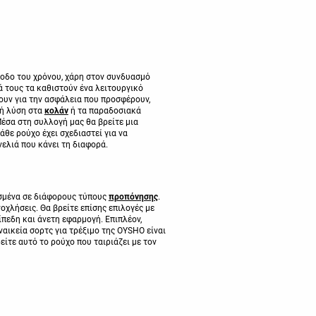
ροδο του χρόνου, χάρη στον συνδυασμό
ά τους τα καθιστούν ένα λειτουργικό
γουν για την ασφάλεια που προσφέρουν,
κή λύση στα
κολάν
ή τα παραδοσιακά
 Μέσα στη συλλογή μας θα βρείτε μια
θε ρούχο έχει σχεδιαστεί για να
ελιά που κάνει τη διαφορά.
οσμένα σε διάφορους τύπους
προπόνησης
.
οχλήσεις. Θα βρείτε επίσης επιλογές με
ίπεδη και άνετη εφαρμογή. Επιπλέον,
αικεία σορτς για τρέξιμο της OYSHO είναι
ίτε αυτό το ρούχο που ταιριάζει με τον