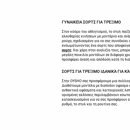
ΓΥΝΑΙΚΕΊΑ ΣΟΡΤΣ ΓΙΑ ΤΡΈΞΙΜΟ
Στον κόσμο του αθλητισμού, το στυλ παίζε
ελευθερίας κινήσεων με μοντέρνο και ανέμ
ρούχο, σχεδιασμένο για να σας συνοδεύει
ενσωματώνοντας ένα σορτς που αποφεύγει 
σορτς
. Και χάρη στην ευελιξία τους, μπορ
μεγάλη ποικιλία μοντέλων σε διάφορα χρώμ
προσφέρει άνεση και απόδοση κατά τη διά
ΣΟΡΤΣ ΓΙΑ ΤΡΈΞΙΜΟ ΙΔΑΝΙΚΆ ΓΙΑ Κ
Στην OYSHO σας προσφέρουμε μια συλλογ
Διαθέτουμε μοντέλα με διαπνέον ύφασμα κα
ανθεκτικά υφάσματα και λειτουργικές λεπτ
ορισμένες εκδόσεις περιλαμβάνουν εσωτερ
κατασκευασμένα για να σας προσφέρουν ελ
ρυθμό, το στυλ και τη ρουτίνα σας.