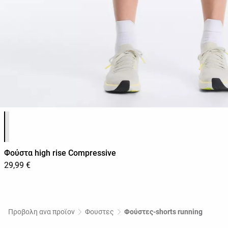
Λίστα χρωμάτων προϊόντος
Φούστα high rise Compressive
29,99 €
Προβολη ανα προϊον
Φουστες
Φούστες-shorts running