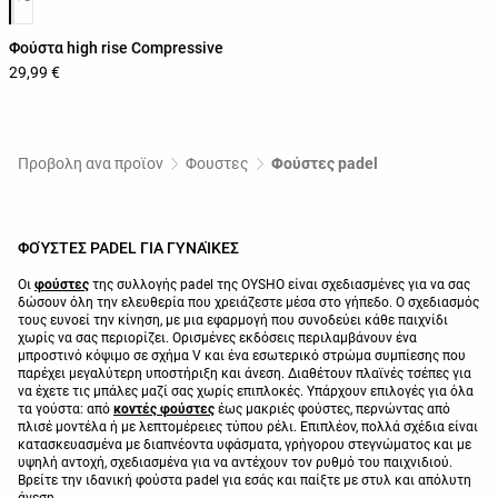
Φούστα high rise Compressive
29,99 €
Προβολη ανα προϊον
Φουστες
Φούστες padel
ΦΟΎΣΤΕΣ PADEL ΓΙΑ ΓΥΝΑΊΚΕΣ
Οι
φούστες
της συλλογής padel της OYSHO είναι σχεδιασμένες για να σας
δώσουν όλη την ελευθερία που χρειάζεστε μέσα στο γήπεδο. Ο σχεδιασμός
τους ευνοεί την κίνηση, με μια εφαρμογή που συνοδεύει κάθε παιχνίδι
χωρίς να σας περιορίζει. Ορισμένες εκδόσεις περιλαμβάνουν ένα
μπροστινό κόψιμο σε σχήμα V και ένα εσωτερικό στρώμα συμπίεσης που
παρέχει μεγαλύτερη υποστήριξη και άνεση. Διαθέτουν πλαϊνές τσέπες για
να έχετε τις μπάλες μαζί σας χωρίς επιπλοκές. Υπάρχουν επιλογές για όλα
τα γούστα: από
κοντές φούστες
έως μακριές φούστες, περνώντας από
πλισέ μοντέλα ή με λεπτομέρειες τύπου ρέλι. Επιπλέον, πολλά σχέδια είναι
κατασκευασμένα με διαπνέοντα υφάσματα, γρήγορου στεγνώματος και με
υψηλή αντοχή, σχεδιασμένα για να αντέχουν τον ρυθμό του παιχνιδιού.
Βρείτε την ιδανική φούστα padel για εσάς και παίξτε με στυλ και απόλυτη
άνεση.