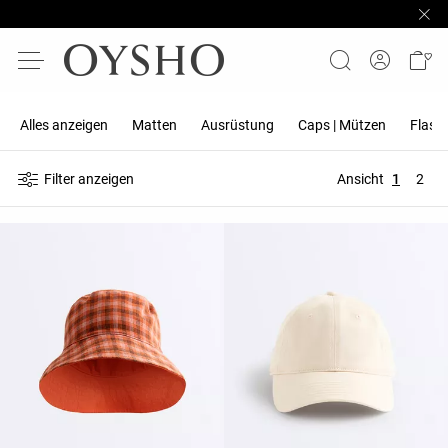
Alles anzeigen
Matten
Ausrüstung
Caps | Mützen
Flasc
Filter anzeigen
Ansicht
1
2