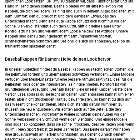
sportlichen Look setzen. Bei OYSHO glauben wir, dass Funktionalität und Stil
Hand in Hand gehen sollten. Deshalb bieten wir dir eine Kollektion von
Kappen, die dich bei jedem Training und auch in deinem Alltag begleiten, mit
dem Komfort, den du brauchst, und dem gewissen Etwas, das den
Unterschied macht. Denn eine gute Kappe schützt dich nicht nur vor der
Sonne: Sie vervollständigt auch dein Outfit, hilft dir, deine Haare unter
Kontrolle zu halten und verleiht jedem Look eine gewisse Attitüde. Unsere
Kappen sind genau dafür gedacht, mit atmungsaktiven Stoffen,
schmeichelhaften Schnitten und Designs, die sich dir anpassen, egal ob du
trainierst
oder spazieren gehst.
Baseballkappen für Damen: Hebe deinen Look hervor
In unserer Kollektion findest du Baseballkappen aus technischen Stoffen, die
die Belüftung fördern und übermäßiges Schwitzen verhindern. Einige Modelle
verfügen über Mesh-Einsätze für eine bessere Atmungsaktivität, ideal für die
heißesten Tage oder die intensivsten Trainingseinheiten. Komfort ist von
grundlegender Bedeutung. Deshalb haben viele unserer Kappen verstellbare
Verschlüsse, sodass du sie leicht an deinen Kopf anpassen kannst, um einen
festen, aber nicht drückenden Halt zu gewährleisten. So kannst du dich auf
das Wesentliche konzentrieren, ohne dich ständig darum kümmern zu
müssen, sie neu einzustellen. Wir achten auch auf die Details, die den
Unterschied machen. Vorgeformte
Visiere
schützen deine Augen vor der
Sonne, verbessern die Sicht und vermeiden Blendung. Und einige Modelle
sind sogar so konzipiert, dass sie schnell trocknen, ideal bei Regen oder wenn
du im Freien Sport treibst, zu jeder Jahreszeit. Das Beste daran? Wir haben
eine große Auswahl an Farben und Mustern, aus denen du nach deinem
Geschmack wählen kannst. Von neutralen Tönen, die zu allem passen, bis hin