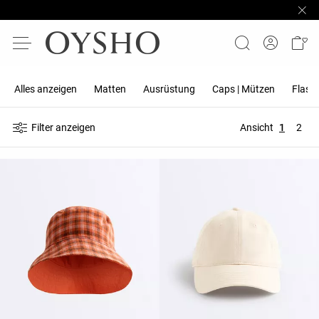
Alles anzeigen
Matten
Ausrüstung
Caps | Mützen
Flasc
Filter anzeigen
Ansicht
1
2