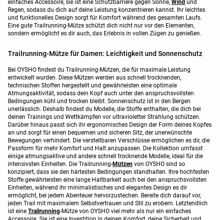
einfaches Accessoire, sie ist eine Schutzbarriere gegen Sonne,
Wind
und
Regen, sodass du dich auf deine Leistung konzentrieren kannst. Ihr leichtes
und funktionelles Design sorgt für Komfort während des gesamten Laufs.
Eine gute Trailrunning-Mütze schützt dich nicht nur vor den Elementen,
sondern ermöglicht es dir auch, das Erlebnis in vollen Zügen zu genießen.
Trailrunning-Mütze für Damen: Leichtigkeit und Sonnenschutz
Bei OYSHO findest du Trailrunning-Mützen, die für maximale Leistung
entwickelt wurden. Diese Mützen werden aus schnell trocknenden,
technischen Stoffen hergestellt und gewährleisten eine optimale
Atmungsaktivität, sodass dein Kopf auch unter den anspruchsvollsten
Bedingungen kühl und trocken bleibt. Sonnenschutz ist in den Bergen
unerlässlich. Deshalb findest du Modelle, die Stoffe enthalten, die dich bei
deinen Trainings und Wettkämpfen vor ultravioletter Strahlung schützen.
Darüber hinaus passt sich ihr ergonomisches Design der Form deines Kopfes
an und sorgt für einen bequemen und sicheren Sitz, der unerwünschte
Bewegungen verhindert. Die verstellbaren Verschlüsse ermöglichen es dir, die
Passform für mehr Komfort und Halt anzupassen. Die Kollektion umfasst
einige atmungsaktive und andere schnell trocknende Modelle, ideal für die
intensivsten Einheiten. Die Trailrunning-
Mützen
von OYSHO sind so
konzipiert, dass sie den härtesten Bedingungen standhalten. Ihre hochfesten
Stoffe gewährleisten eine lange Haltbarkeit auch bei den anspruchsvollsten
Einheiten, während ihr minimalistisches und elegantes Design es dir
ermöglicht, bei jedem Abenteuer hervorzustechen. Bereite dich darauf vor,
jeden Trail mit maximalem Selbstvertrauen und Stil zu erobern. Letztendlich
ist eine
Trailrunning
-Mütze von OYSHO viel mehr als nur ein einfaches
Accessoire. Sie ist eine Investition in deinen Komfort, deine Sicherheit und