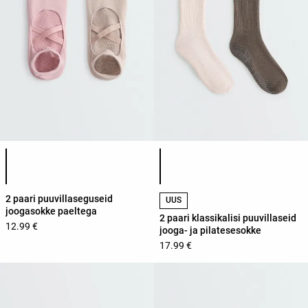
Toote värvide loend
Toote värvide loend
2 paari puuvillaseguseid
UUS
joogasokke paeltega
2 paari klassikalisi puuvillaseid
12.99 €
jooga- ja pilatesesokke
17.99 €