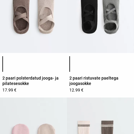
Toote värvide loend
Toote värvide loend
2 paari polsterdatud jooga- ja
2 paari ristuvate paeltega
pilatesesokke
joogasokke
17.99 €
12.99 €