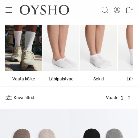
Vaata kõike
Läbipaistvad
Sokid
Lühik
Kuva filtrid
Vaade
1
2