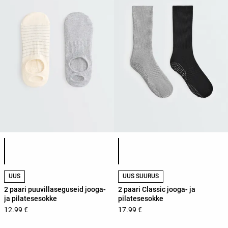
Toote värvide loend
Toote värvide loend
UUS
UUS SUURUS
2 paari puuvillaseguseid jooga-
2 paari Classic jooga- ja
ja pilatesesokke
pilatesesokke
12.99 €
17.99 €