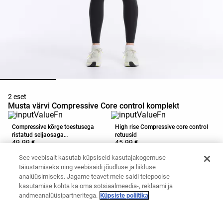
2 eset
Musta värvi Compressive Core control komplekt
Compressive kõrge toestusega
High rise Compressive core control
ristatud seljaosaga
retuusid
49.99 €
45.99 €
spordirinnahoidja
Lisa ostukorvi
Lisa ostukorvi
See veebisait kasutab küpsiseid kasutajakogemuse
täiustamiseks ning veebisaidi jõudluse ja liikluse
analüüsimiseks. Jagame teavet meie saidi teiepoolse
kasutamise kohta ka oma sotsiaalmeedia-, reklaami ja
andmeanalüüsipartneritega.
Küpsiste poliitika