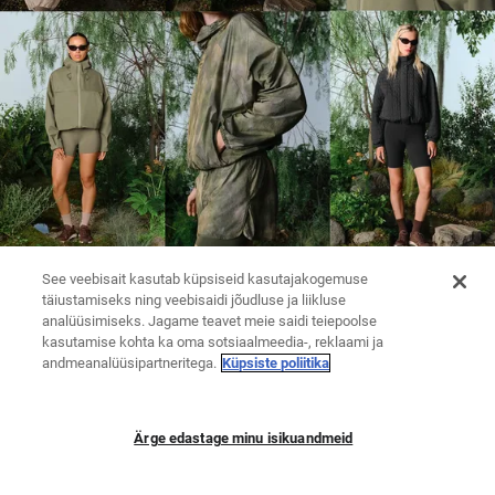
See veebisait kasutab küpsiseid kasutajakogemuse
täiustamiseks ning veebisaidi jõudluse ja liikluse
analüüsimiseks. Jagame teavet meie saidi teiepoolse
kasutamise kohta ka oma sotsiaalmeedia-, reklaami ja
andmeanalüüsipartneritega.
Küpsiste poliitika
Ärge edastage minu isikuandmeid
RETUUSID
KUDUMID