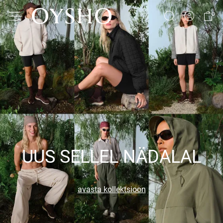
UUS SELLEL NÄDALAL
avasta kollektsioon