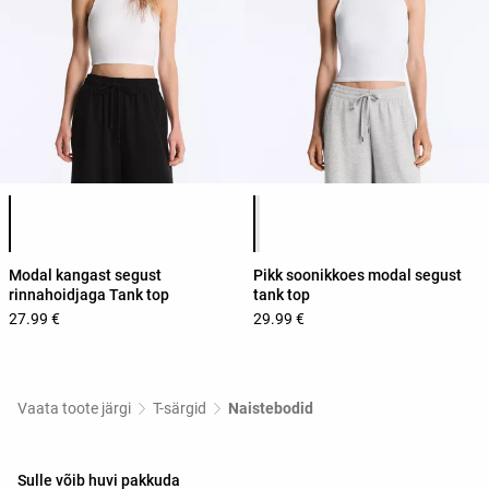
Toote värvide loend
Toote värvide loend
Modal kangast segust
Pikk soonikkoes modal segust
rinnahoidjaga Tank top
tank top
27.99 €
29.99 €
Vaata toote järgi
T-särgid
Naistebodid
Sulle võib huvi pakkuda