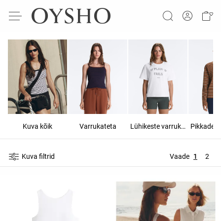
Kuva kõik
Varrukateta
Lühikeste varrukatega
Kuva filtrid
Vaade
1
2