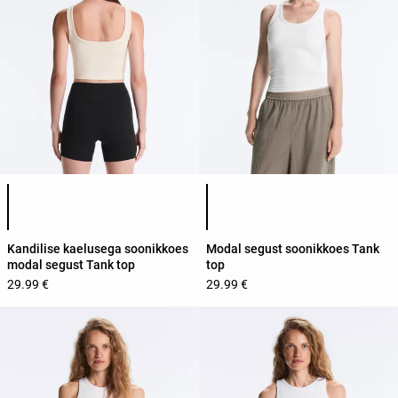
Toote värvide loend
Toote värvide loend
Kandilise kaelusega soonikkoes
Modal segust soonikkoes Tank
modal segust Tank top
top
29.99 €
29.99 €