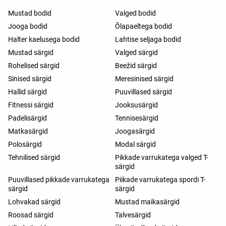
Mustad bodid
Valged bodid
Jooga bodid
Õlapaeltega bodid
Halter kaelusega bodid
Lahtise seljaga bodid
Mustad särgid
Valged särgid
Rohelised särgid
Beežid särgid
Sinised särgid
Meresinised särgid
Hallid särgid
Puuvillased särgid
Fitnessi särgid
Jooksusärgid
Padelisärgid
Tennisesärgid
Matkasärgid
Joogasärgid
Polosärgid
Modal särgid
Tehnilised särgid
Pikkade varrukatega valged T-
särgid
Puuvillased pikkade varrukatega
Piikade varrukatega spordi T-
särgid
särgid
Lohvakad särgid
Mustad maikasärgid
Roosad särgid
Talvesärgid