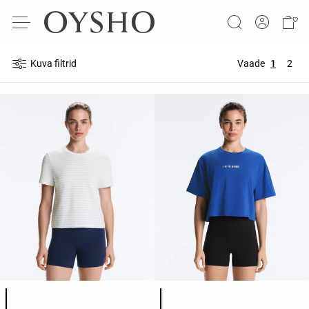
Kuva filtrid
Vaade
1
2
Toote värvide loend
Toote värvide loend