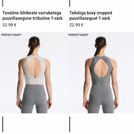
Tavaline lühikeste varrukatega
Tekstiga boxy cropped
puuvillasegune triibuline T-särk
puuvillasegust T-särk
22.99 €
22.99 €
Toote värvide loend
Toote värvide loend