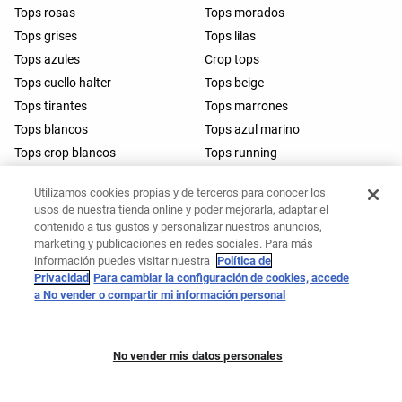
Tops rosas
Tops morados
Tops grises
Tops lilas
Tops azules
Crop tops
Tops cuello halter
Tops beige
Tops tirantes
Tops marrones
Tops blancos
Tops azul marino
Tops crop blancos
Tops running
Tops halter espalda descubierta
Tops cruzados
Utilizamos cookies propias y de terceros para conocer los
Tops barre
usos de nuestra tienda online y poder mejorarla, adaptar el
contenido a tus gustos y personalizar nuestros anuncios,
marketing y publicaciones en redes sociales. Para más
información puedes visitar nuestra
Política de
Privacidad
Para cambiar la configuración de cookies, accede
a No vender o compartir mi información personal
No vender mis datos personales