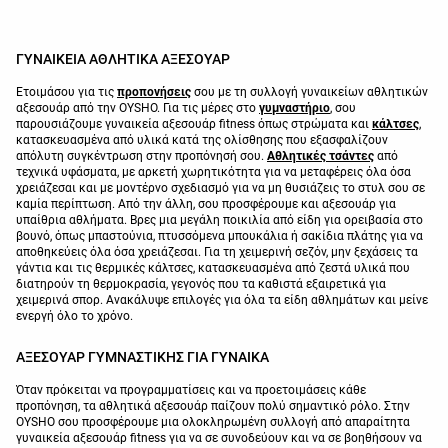
ΓΥΝΑΙΚΕΙΑ ΑΘΛΗΤΙΚΑ ΑΞΕΣΟΥΑΡ
Ετοιμάσου για τις
προπονήσεις
σου με τη συλλογή γυναικείων αθλητικών
αξεσουάρ από την OYSHO. Για τις μέρες στο
γυμναστήριο
, σου
παρουσιάζουμε γυναικεία αξεσουάρ fitness όπως στρώματα και
κάλτσες
,
κατασκευασμένα από υλικά κατά της ολίσθησης που εξασφαλίζουν
απόλυτη συγκέντρωση στην προπόνησή σου.
Αθλητικές τσάντες
από
τεχνικά υφάσματα, με αρκετή χωρητικότητα για να μεταφέρεις όλα όσα
χρειάζεσαι και με μοντέρνο σχεδιασμό για να μη θυσιάζεις το στυλ σου σε
καμία περίπτωση. Από την άλλη, σου προσφέρουμε και αξεσουάρ για
υπαίθρια αθλήματα. Βρες μια μεγάλη ποικιλία από είδη για ορειβασία στο
βουνό, όπως μπαστούνια, πτυσσόμενα μπουκάλια ή σακίδια πλάτης για να
αποθηκεύεις όλα όσα χρειάζεσαι. Για τη χειμερινή σεζόν, μην ξεχάσεις τα
γάντια και τις θερμικές κάλτσες, κατασκευασμένα από ζεστά υλικά που
διατηρούν τη θερμοκρασία, γεγονός που τα καθιστά εξαιρετικά για
χειμερινά σπορ. Ανακάλυψε επιλογές για όλα τα είδη αθλημάτων και μείνε
ενεργή όλο το χρόνο.
ΑΞΕΣΟΥΑΡ ΓΥΜΝΑΣΤΙΚΗΣ ΓΙΑ ΓΥΝΑΙΚΑ
Όταν πρόκειται να προγραμματίσεις και να προετοιμάσεις κάθε
προπόνηση, τα αθλητικά αξεσουάρ παίζουν πολύ σημαντικό ρόλο. Στην
OYSHO σου προσφέρουμε μια ολοκληρωμένη συλλογή από απαραίτητα
γυναικεία αξεσουάρ fitness για να σε συνοδεύουν και να σε βοηθήσουν να