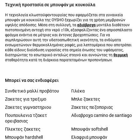
Τεχνική προστασία σε μπουφάν με κουκούλα
Η τεχνολογία κλωστοϋφαντουργίας που εφαρμόζεται στα γυναικεία
μπουφάν με κουκούλα της OYSHO ξεχωρίζει για τη χρήση μεμβρανών
υψηλής απόδοσης. Μέσα στη συλλογή, τα
αδιάβροχα
μοντέλα διαθέτουν
πιστοποιημένη αντοχή στο νερό ≥10k, εξασφαλίζοντας ένα απροσπέλαστο
φράγμα ενάντια σε μέτριες και έντονες βροχοπτώσεις. Για να
συμπληρώσουν αυτή την υδατοαπωθητική ικανότητα, τα ενδύματα
ενσωματώνουν θερμοκολλημένες ραφές, μια λεπτομέρεια που αποτρέπει
κάθε είδους διείσδυση υγρασίας στα σημεία ένωσης του υφάσματος,
διατηρώντας το εσωτερικό εντελώς στεγνό και ευνοώντας τη
θερμική
σταθερότητα κατά τη διάρκεια παρατεταμένων προπονήσεων.
Μπορεί να σας ενδιαφέρει
Συνθετικό μαλλί προβάτου
Γιλέκα
Ζακετες για τρεξιμο
Μπλε ζακετες
Ζακετες γυμναστηριου
Ζακετες πεζοποριας
Πουπουλενια τζακετ
Αδιαβροχα camino de santiago
ορειβασιας
Πλεκτες ζακετες
Μπουφάν softshell
Μπουφάν hardshell
Ελαφριά μπουφάν