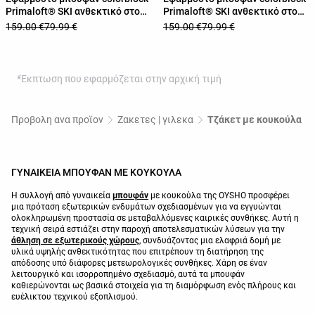
Primaloft® SKI ανθεκτικό στο
Primaloft® SKI ανθεκτικό στο
νερό
νερό
159.00 €
79.99 €
159.00 €
79.99 €
*Έκπτωση που εφαρμόζεται στην αρχική τιμή
Προβολη ανα προϊον
Ζακετες | γιλεκα
Τζάκετ με κουκούλα
ΓΥΝΑΙΚΕΙΑ ΜΠΟΥΦΑΝ ΜΕ ΚΟΥΚΟΥΛΑ
Η συλλογή από γυναικεία
μπουφάν
με κουκούλα της OYSHO προσφέρει
μια πρόταση εξωτερικών ενδυμάτων σχεδιασμένων για να εγγυώνται
ολοκληρωμένη προστασία σε μεταβαλλόμενες καιρικές συνθήκες. Αυτή η
τεχνική σειρά εστιάζει στην παροχή αποτελεσματικών λύσεων για την
άθληση σε εξωτερικούς χώρους
, συνδυάζοντας μια ελαφριά δομή με
υλικά υψηλής ανθεκτικότητας που επιτρέπουν τη διατήρηση της
απόδοσης υπό διάφορες μετεωρολογικές συνθήκες. Χάρη σε έναν
λειτουργικό και ισορροπημένο σχεδιασμό, αυτά τα μπουφάν
καθιερώνονται ως βασικά στοιχεία για τη διαμόρφωση ενός πλήρους και
ευέλικτου τεχνικού εξοπλισμού.