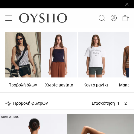
Προβολή όλων
Χωρίς μανίκια
Κοντό μανίκι
Μακρύ 
Προβολή φίλτρων
Επισκόπηση
1
2