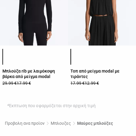
Λίστα χρωμάτων προϊόντος
Λίστα χρωμάτων προϊόντος
Μπλούζα rib με λαιμόκοψη
Τοπ από μείγμα modal με
βάρκα από μείγμα modal
τιράντες
29.99 €
17.99 €
17.99 €
12.99 €
*Έκπτωση που εφαρμόζεται στην αρχική τιμή
Προβολη ανα προϊον
Μπλουζες
Μαύρες μπλούζες