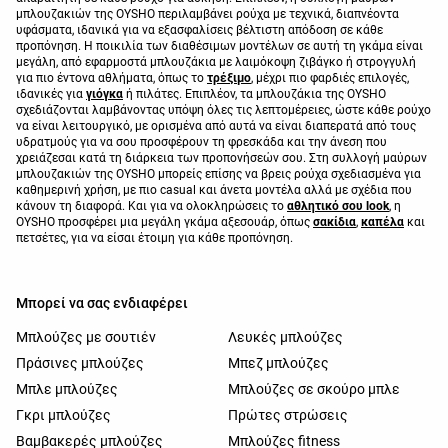
μπλουζακιών της OYSHO περιλαμβάνει ρούχα με τεχνικά, διαπνέοντα
υφάσματα, ιδανικά για να εξασφαλίσεις βέλτιστη απόδοση σε κάθε
προπόνηση. Η ποικιλία των διαθέσιμων μοντέλων σε αυτή τη γκάμα είναι
μεγάλη, από εφαρμοστά μπλουζάκια με λαιμόκοψη ζιβάγκο ή στρογγυλή
για πιο έντονα αθλήματα, όπως το
τρέξιμο
, μέχρι πιο φαρδιές επιλογές,
ιδανικές για
γιόγκα
ή πιλάτες. Επιπλέον, τα μπλουζάκια της OYSHO
σχεδιάζονται λαμβάνοντας υπόψη όλες τις λεπτομέρειες, ώστε κάθε ρούχο
να είναι λειτουργικό, με ορισμένα από αυτά να είναι διαπερατά από τους
υδρατμούς για να σου προσφέρουν τη φρεσκάδα και την άνεση που
χρειάζεσαι κατά τη διάρκεια των προπονήσεών σου. Στη συλλογή μαύρων
μπλουζακιών της OYSHO μπορείς επίσης να βρεις ρούχα σχεδιασμένα για
καθημερινή χρήση, με πιο casual και άνετα μοντέλα αλλά με σχέδια που
κάνουν τη διαφορά. Και για να ολοκληρώσεις το
αθλητικό σου look
, η
OYSHO προσφέρει μια μεγάλη γκάμα αξεσουάρ, όπως
σακίδια
,
καπέλα
και
πετσέτες, για να είσαι έτοιμη για κάθε προπόνηση.
Μπορεί να σας ενδιαφέρει
Μπλούζες με σουτιέν
Λευκές μπλούζες
Πράσινες μπλούζες
Μπεζ μπλούζες
Μπλε μπλούζες
Μπλούζες σε σκούρο μπλε
Γκρι μπλούζες
Πρώτες στρώσεις
Βαμβακερές μπλούζες
Μπλούζες fitness