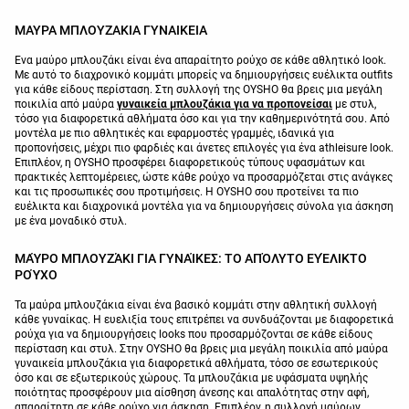
ΜΑΥΡΑ ΜΠΛΟΥΖΑΚΙΑ ΓΥΝΑΙΚΕΙΑ
Ένα μαύρο μπλουζάκι είναι ένα απαραίτητο ρούχο σε κάθε αθλητικό look.
Με αυτό το διαχρονικό κομμάτι μπορείς να δημιουργήσεις ευέλικτα outfits
για κάθε είδους περίσταση. Στη συλλογή της OYSHO θα βρεις μια μεγάλη
ποικιλία από μαύρα
γυναικεία μπλουζάκια για να προπονείσαι
με στυλ,
τόσο για διαφορετικά αθλήματα όσο και για την καθημερινότητά σου. Από
μοντέλα με πιο αθλητικές και εφαρμοστές γραμμές, ιδανικά για
προπονήσεις, μέχρι πιο φαρδιές και άνετες επιλογές για ένα athleisure look.
Επιπλέον, η OYSHO προσφέρει διαφορετικούς τύπους υφασμάτων και
πρακτικές λεπτομέρειες, ώστε κάθε ρούχο να προσαρμόζεται στις ανάγκες
και τις προσωπικές σου προτιμήσεις. Η OYSHO σου προτείνει τα πιο
ευέλικτα και διαχρονικά μοντέλα για να δημιουργήσεις σύνολα για άσκηση
με ένα μοναδικό στυλ.
ΜΑΎΡΟ ΜΠΛΟΥΖΆΚΙ ΓΙΑ ΓΥΝΑΊΚΕΣ: ΤΟ ΑΠΌΛΥΤΟ ΕΥΈΛΙΚΤΟ
ΡΟΎΧΟ
Τα μαύρα μπλουζάκια είναι ένα βασικό κομμάτι στην αθλητική συλλογή
κάθε γυναίκας. Η ευελιξία τους επιτρέπει να συνδυάζονται με διαφορετικά
ρούχα για να δημιουργήσεις looks που προσαρμόζονται σε κάθε είδους
περίσταση και στυλ. Στην OYSHO θα βρεις μια μεγάλη ποικιλία από μαύρα
γυναικεία μπλουζάκια για διαφορετικά αθλήματα, τόσο σε εσωτερικούς
όσο και σε εξωτερικούς χώρους. Τα μπλουζάκια με υφάσματα υψηλής
ποιότητας προσφέρουν μια αίσθηση άνεσης και απαλότητας στην αφή,
απαραίτητη σε κάθε ρούχο για άσκηση. Επιπλέον, η συλλογή μαύρων