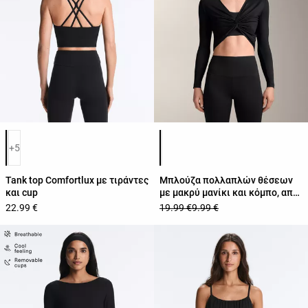
Λίστα χρωμάτων προϊόντος
Λίστα χρωμάτων προϊόντος
+5
Tank top Comfortlux με τιράντες
Μπλούζα πολλαπλών θέσεων
και cup
με μακρύ μανίκι και κόμπο, από
μείγμα lyocell
22.99 €
19.99 €
9.99 €