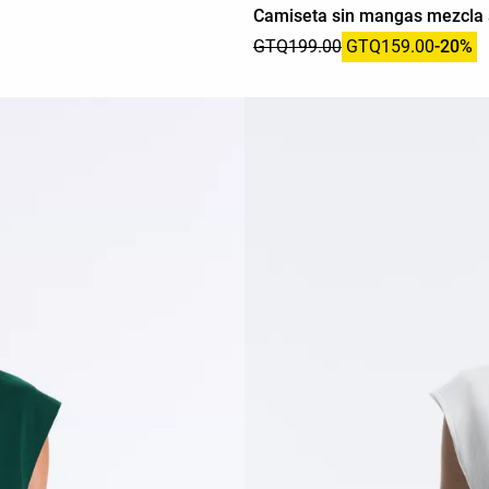
Camiseta sin mangas mezcla
GTQ199.00
GTQ159.00
-20%