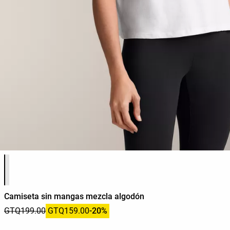
Lista de colores del producto
Camiseta sin mangas mezcla algodón
GTQ199.00
GTQ159.00
-20%