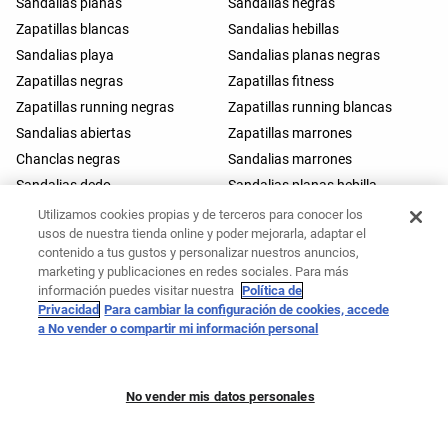
Sandalias planas
Sandalias negras
Zapatillas blancas
Sandalias hebillas
Sandalias playa
Sandalias planas negras
Zapatillas negras
Zapatillas fitness
Zapatillas running negras
Zapatillas running blancas
Sandalias abiertas
Zapatillas marrones
Chanclas negras
Sandalias marrones
Sandalias dedo
Sandalias planas hebilla
Sandalias goma
Sandalias doble hebilla
Utilizamos cookies propias y de terceros para conocer los
usos de nuestra tienda online y poder mejorarla, adaptar el
Chanclas dedo
Zapatillas hyrox
contenido a tus gustos y personalizar nuestros anuncios,
Botas impermeables
Zapatos impermeables
marketing y publicaciones en redes sociales. Para más
Botas pelo impermeables
Bailarinas deportivas
información puedes visitar nuestra
Política de
Privacidad
Para cambiar la configuración de cookies, accede
Sneakerinas
Manoletinas deportivas
a No vender o compartir mi información personal
No vender mis datos personales