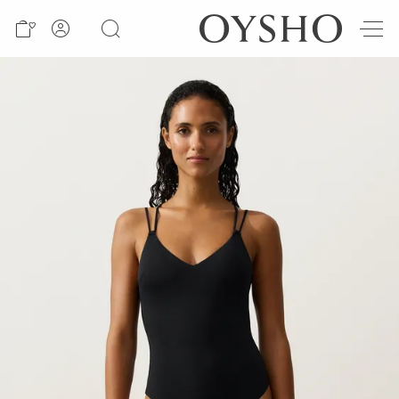
חדש
Active
shorts
Summer
days
Best
sellers
Sale
ראה
לפי
מוצר