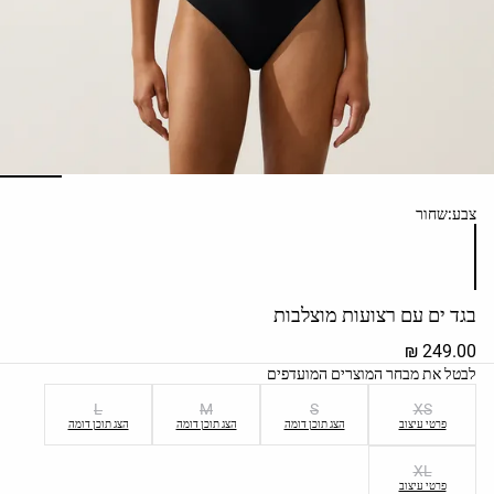
ראה
לפי
פעילות
ראה
לפי
סוג
בד
שימת צבעי המוצר
צבע:
שחור
מאמר
אופנה
עזרה
בגד ים עם רצועות מוצלבות
249.00 ₪
שימת מידות המוצר
לבטל את מבחר המוצרים המועדפים
L
M
S
XS
פרטי עיצוב
הצג תוכן דומה
הצג תוכן דומה
הצג תוכן דומה
XL
פרטי עיצוב