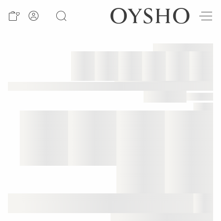
חדש
Active
shorts
Summer
days
Best
sellers
Sale
ראה
לפי
מוצר