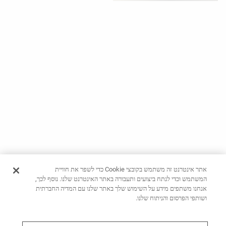
ראה
לפי
פעילות
ראה
לפי
סוג
בד
מאמר
אופנה
עזרה
אתר אינטרנט זה משתמש בקובצי Cookie כדי לשפר את חוויית
המשתמש וכדי לנתח ביצועים ותעבורה באתר האינטרנט שלנו. נוסף לכך,
אנחנו משתפים מידע על השימוש שלך באתר שלנו עם המדיה החברתית
ושותפי הפרסום והניתוח שלנו.