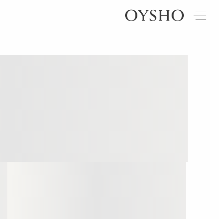
חדש
ראה לפי מוצר
ראה
ראה
לפי
לפי
טייצים
ז'קטים |
Active
פעילות
סוג
וסטים
shorts
בד
מכנסיים
ריצה
סווטשירטים
Leggings
Summer
Shorts
Hybrid
guide
days
חולצות פולו
בגדי ים
טניס
Compressive
Best
חולצות
|
פשתן
sellers
פאדל
Comfortlux
סריגים
אוברולים
יוגה |
Perfect-
| שמלות
מארזים
פילאטיס
adapt
Sale
חצאיות
גרביים
אימון
Evermove
מאמר
טי-שירטס
נעליים
אופנה
Loungewear
Light
touch
טופים
תיקים |
Travel
תיקי רחצה
פשתן
חזיות
ספורט
אקססוריז
Modal
מראה
הריון