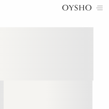
חדש
ראה לפי מוצר
ראה
ראה
לפי
לפי
טייצים
ז'קטים |
Active
פעילות
סוג
וסטים
shorts
בד
מכנסיים
ריצה
סווטשירטים
Leggings
Summer
Shorts
Hybrid
guide
days
חולצות פולו
בגדי ים
טניס
Compressive
Best
חולצות
|
פשתן
sellers
פאדל
Comfortlux
סריגים
אוברולים
יוגה |
Perfect-
| שמלות
מארזים
פילאטיס
adapt
Sale
חצאיות
גרביים
אימון
Evermove
מאמר
טי-שירטס
נעליים
אופנה
Loungewear
Light
touch
טופים
תיקים |
Travel
תיקי רחצה
פשתן
חזיות
ספורט
אקססוריז
Modal
מראה
הריון