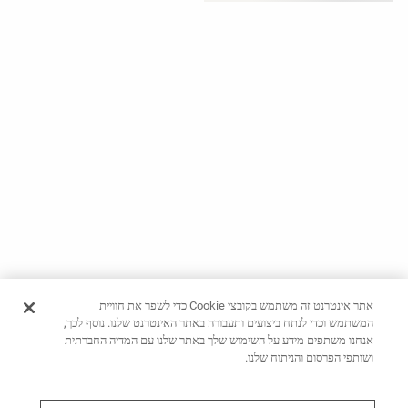
ראה
לפי
סוג
בד
Sale
מאמר
אופנה
עזרה
אתר אינטרנט זה משתמש בקובצי Cookie כדי לשפר את חוויית
המשתמש וכדי לנתח ביצועים ותעבורה באתר האינטרנט שלנו. נוסף לכך,
אנחנו משתפים מידע על השימוש שלך באתר שלנו עם המדיה החברתית
ושותפי הפרסום והניתוח שלנו.