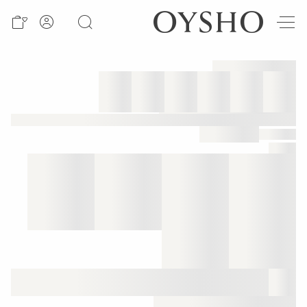
חדש
Active
shorts
Summer
days
Best
sellers
ראה
לפי
מוצר
ראה
לפי
פעילות