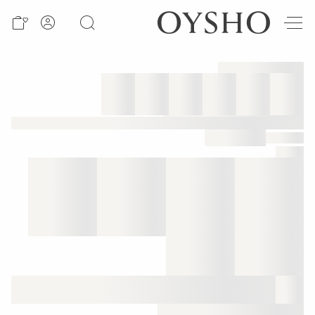
חדש
Active
shorts
Summer
days
Best
sellers
Sale
ראה
לפי
מוצר