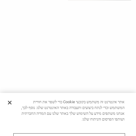
ראה
לפי
פעילות
ראה
לפי
סוג
בד
מאמר
אופנה
עזרה
אתר אינטרנט זה משתמש בקובצי Cookie כדי לשפר את חוויית
המשתמש וכדי לנתח ביצועים ותעבורה באתר האינטרנט שלנו. נוסף לכך,
אנחנו משתפים מידע על השימוש שלך באתר שלנו עם המדיה החברתית
ושותפי הפרסום והניתוח שלנו.