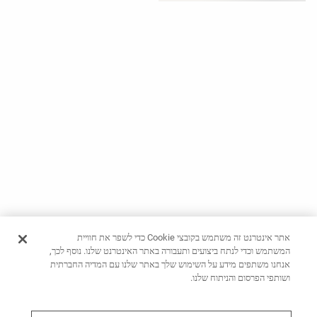
ראה
לפי
פעילות
ראה
לפי
סוג
בד
מאמר
אופנה
עזרה
אתר אינטרנט זה משתמש בקובצי Cookie כדי לשפר את חוויית
המשתמש וכדי לנתח ביצועים ותעבורה באתר האינטרנט שלנו. נוסף לכך,
אנחנו משתפים מידע על השימוש שלך באתר שלנו עם המדיה החברתית
ושותפי הפרסום והניתוח שלנו.