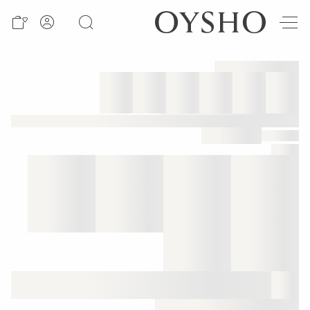
חדש
Active
shorts
Summer
days
Best
sellers
Sale
ראה
לפי
מוצר