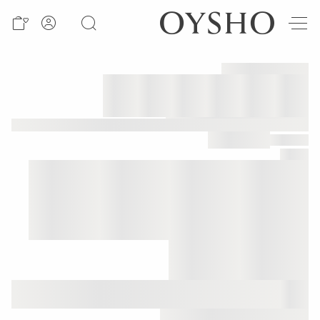
חדש
Active
shorts
Summer
days
Best
sellers
Sale
ראה
לפי
מוצר