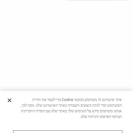
ראה
לפי
פעילות
ראה
לפי
סוג
בד
מאמר
אופנה
עזרה
אתר אינטרנט זה משתמש בקובצי Cookie כדי לשפר את חוויית
המשתמש וכדי לנתח ביצועים ותעבורה באתר האינטרנט שלנו. נוסף לכך,
אנחנו משתפים מידע על השימוש שלך באתר שלנו עם המדיה החברתית
ושותפי הפרסום והניתוח שלנו.