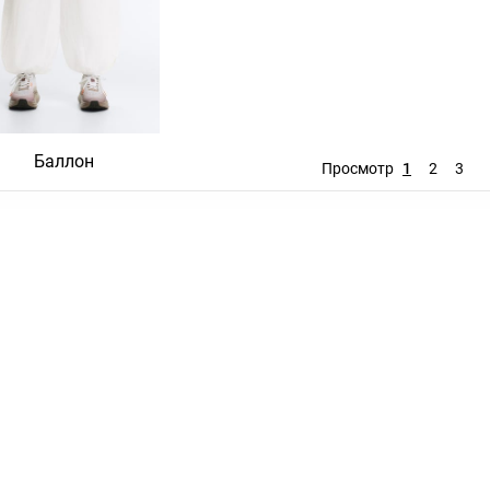
Баллон
Прямые
Широкие шт
Просмотр
1
2
3