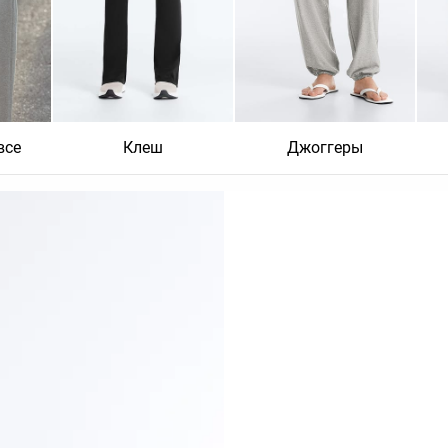
все
Клеш
Джоггеры