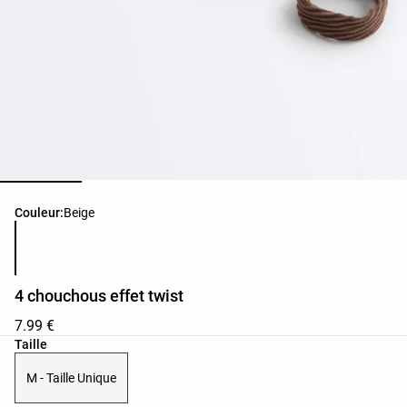
Liste des couleurs du produit
Couleur:
Beige
4 chouchous effet twist
7.99 €
Liste des tailles du produit
Taille
M - Taille Unique