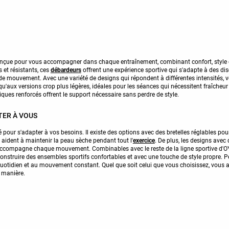
onçue pour vous accompagner dans chaque entraînement, combinant confort, style
 et résistants, ces
débardeurs
offrent une expérience sportive qui s'adapte à des d
é de mouvement. Avec une variété de designs qui répondent à différentes intensités,
u'aux versions crop plus légères, idéales pour les séances qui nécessitent fraîcheur
ques renforcés offrent le support nécessaire sans perdre de style.
TER À VOUS
pour s'adapter à vos besoins. Il existe des options avec des bretelles réglables pou
aident à maintenir la peau sèche pendant tout l'
exercice
. De plus, les designs avec 
ccompagne chaque mouvement. Combinables avec le reste de la ligne sportive d'OY
construire des ensembles sportifs confortables et avec une touche de style propre. P
quotidien et au mouvement constant. Quel que soit celui que vous choisissez, vous a
 manière.