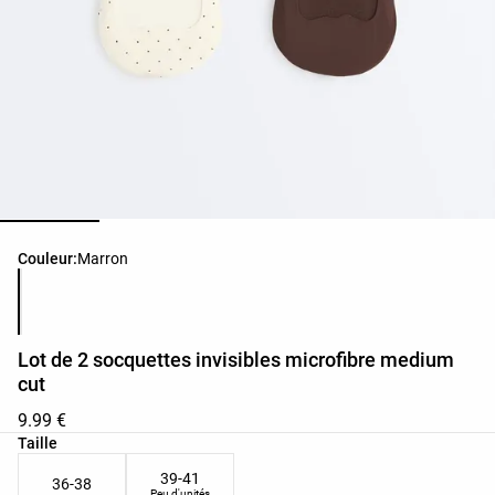
Liste des couleurs du produit
Couleur:
Marron
Lot de 2 socquettes invisibles microfibre medium
cut
9.99 €
Liste des tailles du produit
Taille
39-41
36-38
Peu d'unités