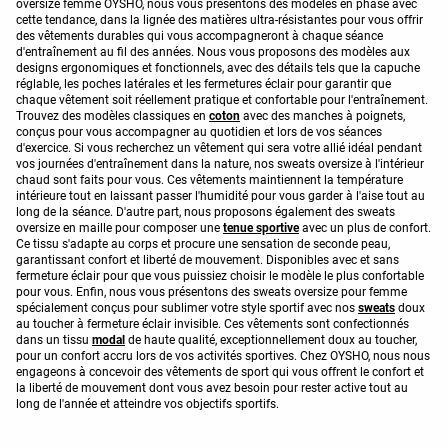
oversize femme OYSHO, nous vous présentons des modèles en phase avec
cette tendance, dans la lignée des matières ultra-résistantes pour vous offrir
des vêtements durables qui vous accompagneront à chaque séance
d'entraînement au fil des années. Nous vous proposons des modèles aux
designs ergonomiques et fonctionnels, avec des détails tels que la capuche
réglable, les poches latérales et les fermetures éclair pour garantir que
chaque vêtement soit réellement pratique et confortable pour l'entraînement.
Trouvez des modèles classiques en
coton
avec des manches à poignets,
conçus pour vous accompagner au quotidien et lors de vos séances
d'exercice. Si vous recherchez un vêtement qui sera votre allié idéal pendant
vos journées d'entraînement dans la nature, nos sweats oversize à l'intérieur
chaud sont faits pour vous. Ces vêtements maintiennent la température
intérieure tout en laissant passer l'humidité pour vous garder à l'aise tout au
long de la séance. D'autre part, nous proposons également des sweats
oversize en maille pour composer une
tenue sportive
avec un plus de confort.
Ce tissu s'adapte au corps et procure une sensation de seconde peau,
garantissant confort et liberté de mouvement. Disponibles avec et sans
fermeture éclair pour que vous puissiez choisir le modèle le plus confortable
pour vous. Enfin, nous vous présentons des sweats oversize pour femme
spécialement conçus pour sublimer votre style sportif avec nos
sweats
doux
au toucher à fermeture éclair invisible. Ces vêtements sont confectionnés
dans un tissu
modal
de haute qualité, exceptionnellement doux au toucher,
pour un confort accru lors de vos activités sportives. Chez OYSHO, nous nous
engageons à concevoir des vêtements de sport qui vous offrent le confort et
la liberté de mouvement dont vous avez besoin pour rester active tout au
long de l'année et atteindre vos objectifs sportifs.