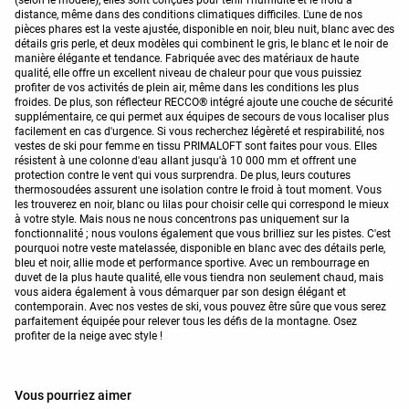
distance, même dans des conditions climatiques difficiles. L'une de nos
pièces phares est la veste ajustée, disponible en noir, bleu nuit, blanc avec des
détails gris perle, et deux modèles qui combinent le gris, le blanc et le noir de
manière élégante et tendance. Fabriquée avec des matériaux de haute
qualité, elle offre un excellent niveau de chaleur pour que vous puissiez
profiter de vos activités de plein air, même dans les conditions les plus
froides. De plus, son réflecteur RECCO® intégré ajoute une couche de sécurité
supplémentaire, ce qui permet aux équipes de secours de vous localiser plus
facilement en cas d'urgence. Si vous recherchez légèreté et respirabilité, nos
vestes de ski pour femme en tissu PRIMALOFT sont faites pour vous. Elles
résistent à une colonne d'eau allant jusqu'à 10 000 mm et offrent une
protection contre le vent qui vous surprendra. De plus, leurs coutures
thermosoudées assurent une isolation contre le froid à tout moment. Vous
les trouverez en noir, blanc ou lilas pour choisir celle qui correspond le mieux
à votre style. Mais nous ne nous concentrons pas uniquement sur la
fonctionnalité ; nous voulons également que vous brilliez sur les pistes. C'est
pourquoi notre veste matelassée, disponible en blanc avec des détails perle,
bleu et noir, allie mode et performance sportive. Avec un rembourrage en
duvet de la plus haute qualité, elle vous tiendra non seulement chaud, mais
vous aidera également à vous démarquer par son design élégant et
contemporain. Avec nos vestes de ski, vous pouvez être sûre que vous serez
parfaitement équipée pour relever tous les défis de la montagne. Osez
profiter de la neige avec style !
Vous pourriez aimer