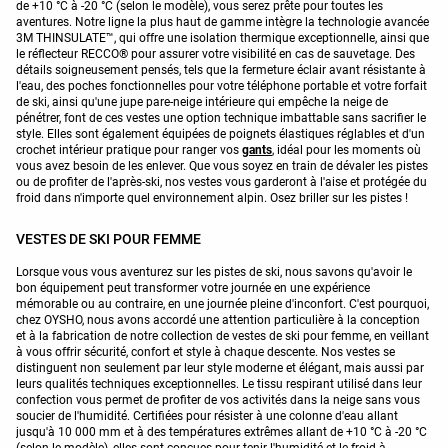
de +10 °C à -20 °C (selon le modèle), vous serez prête pour toutes les
aventures. Notre ligne la plus haut de gamme intègre la technologie avancée
3M THINSULATE™, qui offre une isolation thermique exceptionnelle, ainsi que
le réflecteur RECCO® pour assurer votre visibilité en cas de sauvetage. Des
détails soigneusement pensés, tels que la fermeture éclair avant résistante à
l'eau, des poches fonctionnelles pour votre téléphone portable et votre forfait
de ski, ainsi qu'une jupe pare-neige intérieure qui empêche la neige de
pénétrer, font de ces vestes une option technique imbattable sans sacrifier le
style. Elles sont également équipées de poignets élastiques réglables et d'un
crochet intérieur pratique pour ranger vos
gants
, idéal pour les moments où
vous avez besoin de les enlever. Que vous soyez en train de dévaler les pistes
ou de profiter de l'après-ski, nos vestes vous garderont à l'aise et protégée du
froid dans n'importe quel environnement alpin. Osez briller sur les pistes !
VESTES DE SKI POUR FEMME
Lorsque vous vous aventurez sur les pistes de ski, nous savons qu'avoir le
bon équipement peut transformer votre journée en une expérience
mémorable ou au contraire, en une journée pleine d'inconfort. C'est pourquoi,
chez OYSHO, nous avons accordé une attention particulière à la conception
et à la fabrication de notre collection de vestes de ski pour femme, en veillant
à vous offrir sécurité, confort et style à chaque descente. Nos vestes se
distinguent non seulement par leur style moderne et élégant, mais aussi par
leurs qualités techniques exceptionnelles. Le tissu respirant utilisé dans leur
confection vous permet de profiter de vos activités dans la neige sans vous
soucier de l'humidité. Certifiées pour résister à une colonne d'eau allant
jusqu'à 10 000 mm et à des températures extrêmes allant de +10 °C à -20 °C
(selon le modèle), elles sont conçues pour tenir l'humidité et le froid à