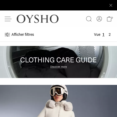
Afficher filtres
Vue
1
2