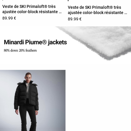
Veste de SKI Primaloft® très
Veste de SKI Primaloft® très
ajustée color-block résistante à
ajustée color-block résistante à
l'eau
l'eau
89.99 €
89.99 €