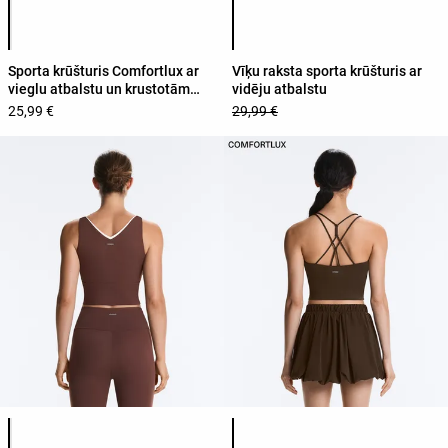
Produkta krāsu saraksts
Produkta krāsu saraksts
Sporta krūšturis Comfortlux ar
Vīķu raksta sporta krūšturis ar
vieglu atbalstu un krustotām
vidēju atbalstu
lencītēm
25,99 €
29,99 €
Produkta krāsu saraksts
Produkta krāsu saraksts