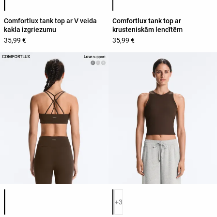
Comfortlux tank top ar V veida
Comfortlux tank top ar
kakla izgriezumu
krusteniskām lencītēm
35,99 €
35,99 €
Produkta krāsu saraksts
Produkta krāsu saraksts
+3