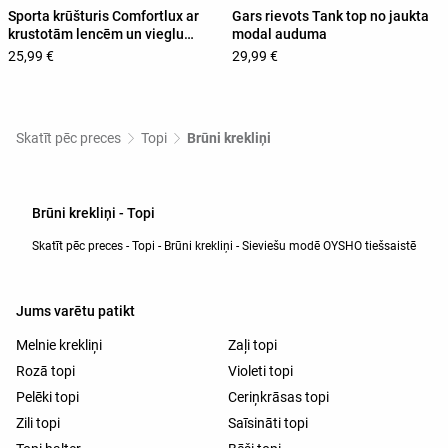
Sporta krūšturis Comfortlux ar
Gars rievots Tank top no jaukta
krustotām lencēm un vieglu
modal auduma
atbalstu
25,99 €
29,99 €
Skatīt pēc preces
Topi
Brūni krekliņi
Brūni krekliņi - Topi
Skatīt pēc preces - Topi - Brūni krekliņi - Sieviešu modē OYSHO tiešsaistē
Jums varētu patikt
Melnie krekliņi
Zaļi topi
Rozā topi
Violeti topi
Pelēki topi
Ceriņkrāsas topi
Zili topi
Saīsināti topi