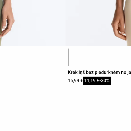
Produkta krāsu saraksts
Krekliņš bez piedurknēm no 
15,99 €
11,19 €
-30%