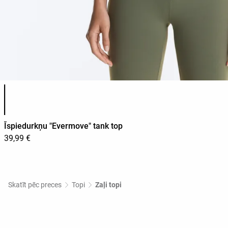
Produkta krāsu saraksts
Īspiedurkņu "Evermove" tank top
39,99 €
Skatīt pēc preces
Topi
Zaļi topi