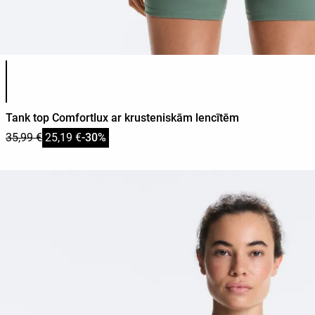
Produkta krāsu saraksts
Tank top Comfortlux ar krusteniskām lencītēm
35,99 €
25,19 €
-30%