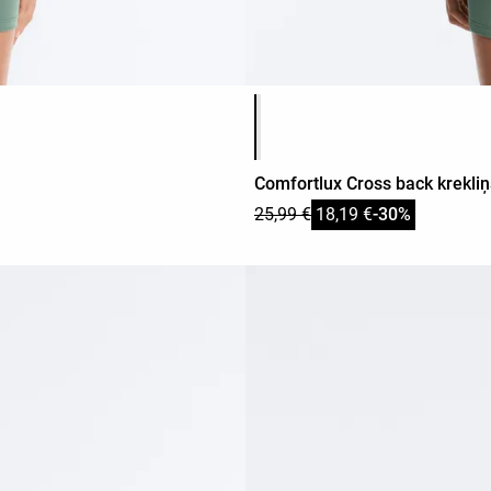
Produkta krāsu saraksts
Comfortlux Cross back krekliņ
25,99 €
18,19 €
-30%