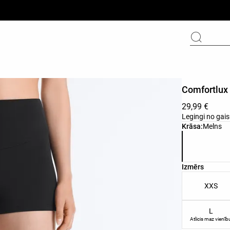
Comfortlux 
29,99 €
Legingi no gai
Produkta krā
Krāsa:
Melns
Produkta izm
Izmērs
XXS
L
Atlicis maz vienīb