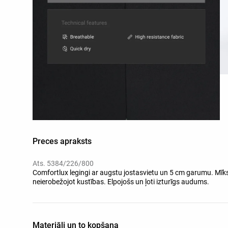
Preces apraksts
Ats. 5384/226/800
Comfortlux legingi ar augstu jostasvietu un 5 cm garumu. Mī
neierobežojot kustības. Elpojošs un ļoti izturīgs audums.
Materiāli un to kopšana