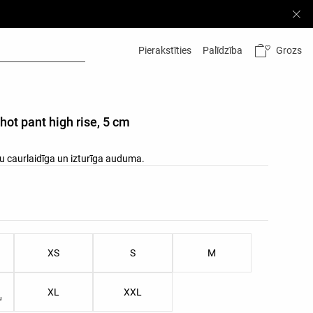
Grozs
Pierakstīties
Palīdzība
hot pant high rise, 5 cm
su caurlaidīga un izturīga auduma.
su saraksts
ēru saraksts
XS
S
M
XL
XXL
u