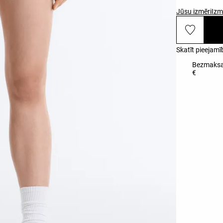
Jūsu izmēri
Izm
Skatīt pieejamī
Bezmaksas
€