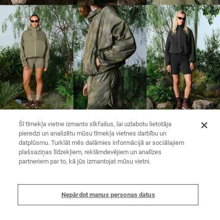
Šī tīmekļa vietne izmanto sīkfailus, lai uzlabotu lietotāja
pieredzi un analizētu mūsu tīmekļa vietnes darbību un
datplūsmu. Turklāt mēs dalāmies informācijā ar sociālajiem
plašsaziņas līdzekļiem, reklāmdevējiem un analīzes
partneriem par to, kā jūs izmantojat mūsu vietni.
Nepārdot manus personas datus