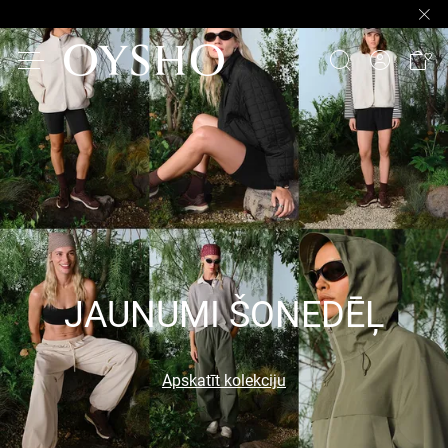
JAUNUMI ŠONEDĒĻ
Apskatīt kolekciju