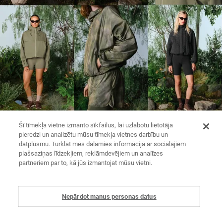
Šī tīmekļa vietne izmanto sīkfailus, lai uzlabotu lietotāja
pieredzi un analizētu mūsu tīmekļa vietnes darbību un
datplūsmu. Turklāt mēs dalāmies informācijā ar sociālajiem
plašsaziņas līdzekļiem, reklāmdevējiem un analīzes
partneriem par to, kā jūs izmantojat mūsu vietni.
Nepārdot manus personas datus
LEGINGI
ADĪTI