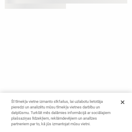
Šī tīmekļa vietne izmanto sīkfailus, lai uzlabotu lietotāja
pieredzi un analizētu mūsu tīmekļa vietnes darbību un
datplūsmu. Turklāt mēs dalāmies informācijā ar sociālajiem
plašsaziņas līdzekļiem, reklāmdevējiem un analīzes
partneriem par to, kā jūs izmantojat mūsu vietni.