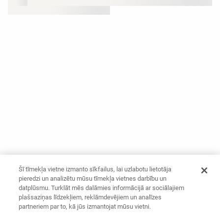
Šī tīmekļa vietne izmanto sīkfailus, lai uzlabotu lietotāja
pieredzi un analizētu mūsu tīmekļa vietnes darbību un
datplūsmu. Turklāt mēs dalāmies informācijā ar sociālajiem
plašsaziņas līdzekļiem, reklāmdevējiem un analīzes
partneriem par to, kā jūs izmantojat mūsu vietni.